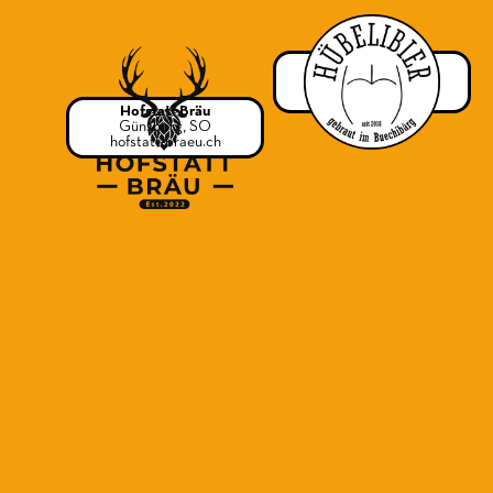
HübeliBier
Schnottwil, BE
huebelibier.ch
Hofstatt Bräu
Günsberg, SO
hofstatt-braeu.ch