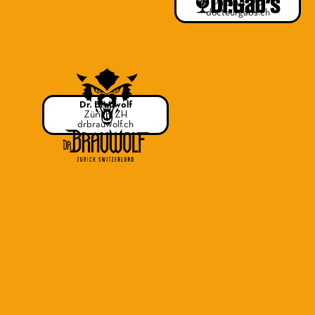
Puidoux, VD
docteurgabs.ch
Dr. Brauwolf
Zürich, ZH
drbrauwolf.ch