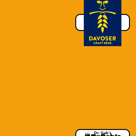
Davoser Craft Beer
Davos, GR
davosercraftbeer.ch
Dr. Gab's