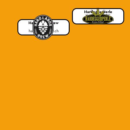
Hardeggerperle
Krauchthal, BE
hardeggerperle.ch
Hard Labor Brew
Basel, BS
hardlaborbrew.ch