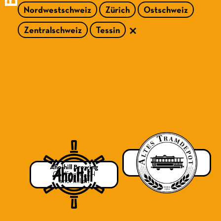
Nordwestschweiz
Zürich
Ostschweiz
Zentralschweiz
Tessin
Altes Tramdepot
Bern, BE
Ahoihill Brewing
altestramdepot.ch
Otelfingen, ZH
ahoi-hill.ch