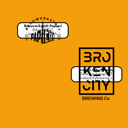
Brauwerkstatt Papieri
Biberist, SO
brauwerkstatt.ch
Broken City Brewing
Davesco-Soragno, TI
brokencitybrewing.ch