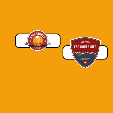
Drei Tannen
Olten, SO
dreitannenbier.ch
Engadiner Bier
Scanfs, GR
engadinerbier.ch