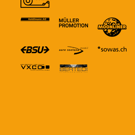
Solothurner Biertage
Instagram
werden präsentiert von
BK Bier-Kultur AG
info@biertage.ch