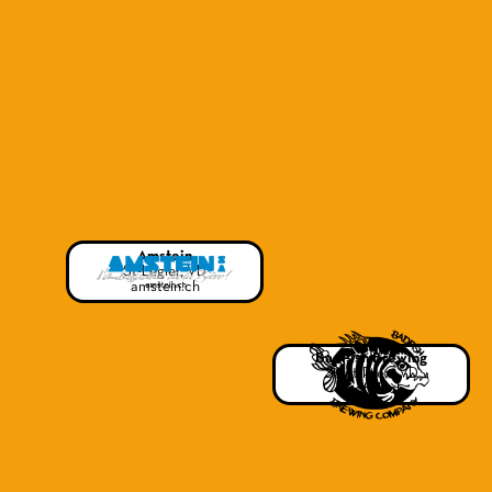
Amstein
St-Légier, VD
amstein.ch
BadFish Brewing
Saint-Prex, VD
badfish.ch