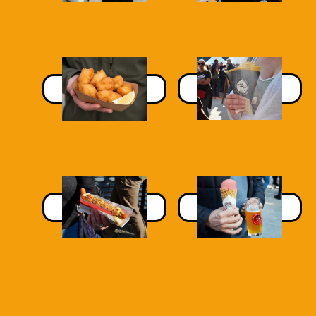
Le Schnauz
Fischknusperli
leschnauz.ch
curryfactory.ch
Dark Wurst
Dessert / Glace
facebook.com
emmenpark.ch