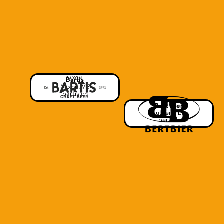
Bartis
Saxon, VS
bartis.ch
Bert Bier
Luthern, LU
bert.ch