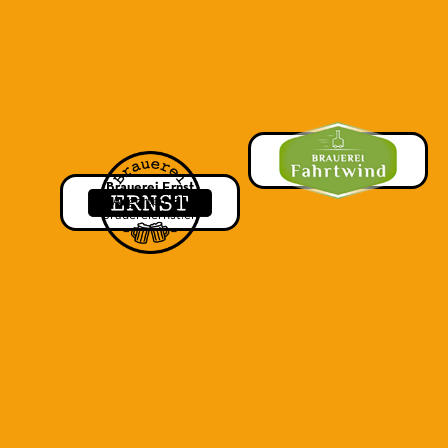
Fahrtwind
Winterthur, ZH
mobile-brauerei.ch
Brauerei Ernst
Aegerten, BE
brauereiernst.ch