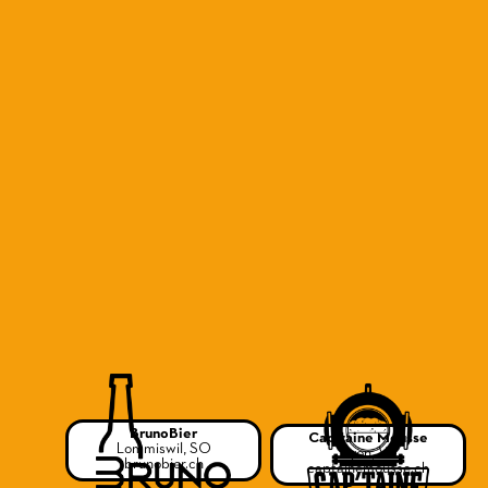
BrunoBier
Cap'taine Mousse
Lommiswil, SO
Nyon, VD
brunobier.ch
captainemousse.ch