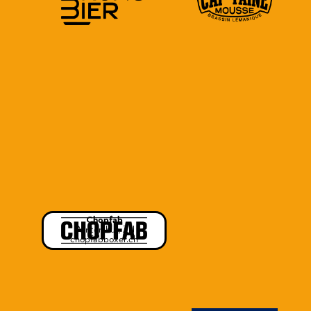
Chopfab
Winterthur, ZH
chopfabboxer.ch