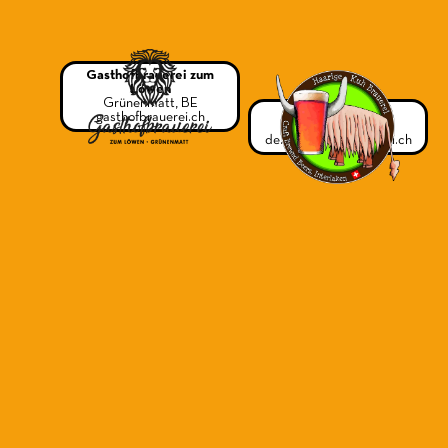
Gasthofbrauerei zum
Löwen
Grünenmatt, BE
Haarige Kuh
gasthofbrauerei.ch
Interlaken, BE
de.haarigekuhbrauerei.ch