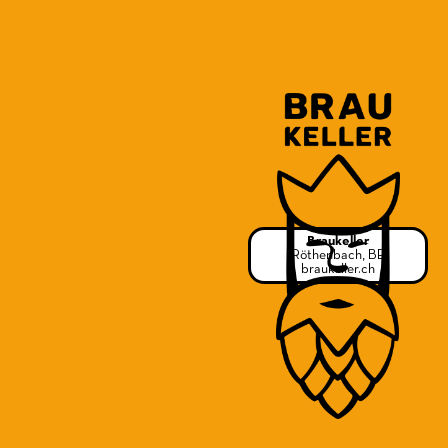
Braukeller
Röthenbach, BE
braukeller.ch