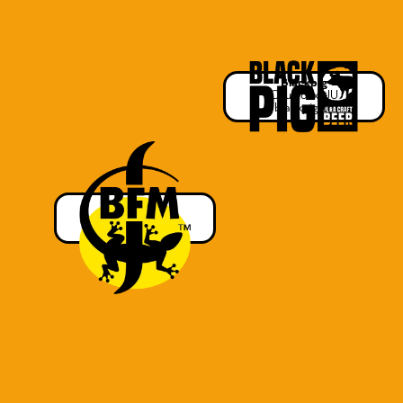
Blackpig
Courroux, JU
blackpig.ch
BFM
Saignelégier, JU
brasseriebfm.ch