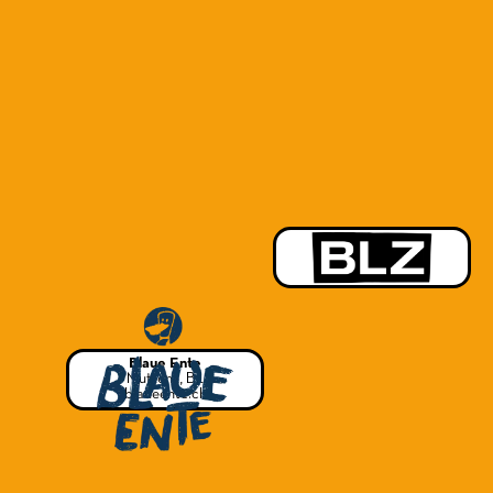
BLZ
Orvin, BE
blz-company.ch
Blaue Ente
Muttenz, BL
blaueente.ch