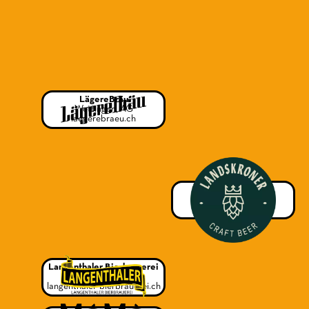
LägereBräu
Wettingen, AG
laegerebraeu.ch
Landskroner
Grellingen, BL
landskroner.ch
Langenthaler Bierbrauerei
Langenthal, BE
langenthaler-bierbrauerei.ch