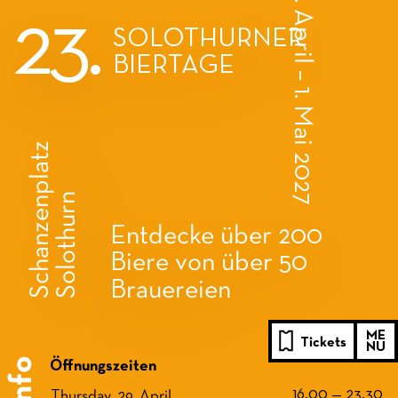
29. April – 1. Mai 2027
23.
SOLOTHURNER
BIERTAGE
Schanzenplatz
Solothurn
ME
Tickets
NU
Info
Öffnungszeiten
16.00 — 23.30
Thursday, 29. April