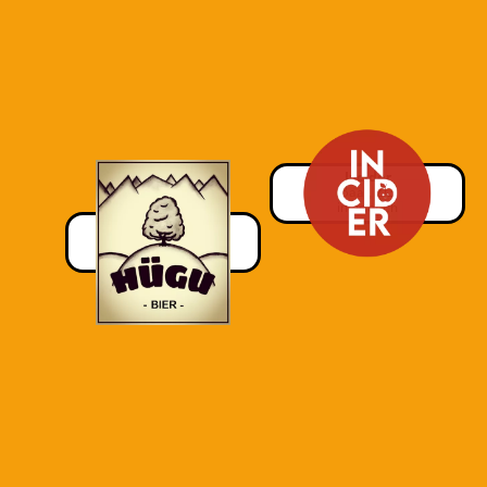
Incider
Baar, ZG
incider.ch
Hügu Bier
Sumiswald, BE
huegu-brauerei.ch